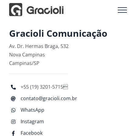
Ir
para
o
conteúdo
Gracioli Comunicação
Av. Dr. Hermas Braga, 532
Nova Campinas
Campinas/SP
+55 (19) 3201-5715
contato@gracioli.com.br
WhatsApp
Instagram
Facebook