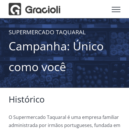
Ir
para
o
conteúdo
SUPERMERCADO TAQUARAL
Campanha: Único
como você
Histórico
O Supermercado Taquaral é uma empresa familiar
administrada por irmãos portugueses, fundada em